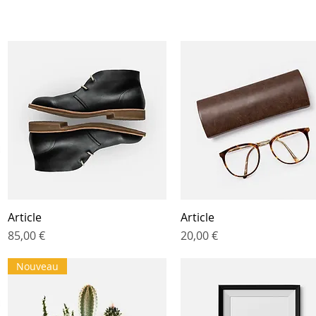
Article
Article
Aperçu rapide
Aperçu rapide
Prix
Prix
85,00 €
20,00 €
Nouveau