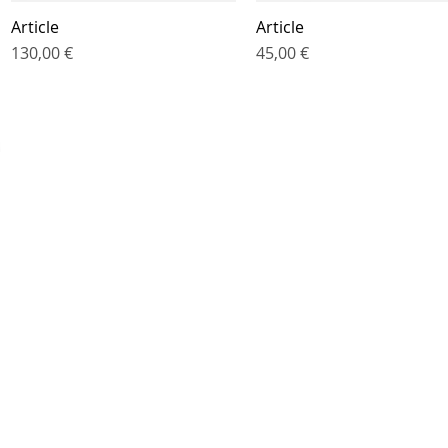
Article
Article
Aperçu rapide
Aperçu rapide
Prix
Prix
130,00 €
45,00 €
Formateq Performances - Tous droits réservés 2024