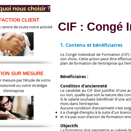
uoi nous choisir ?
FACTION CLIENT
CIF : Congé 
u centre de toute notre activité
1. Contenu et bénéficiaires
Le Congé Individuel de Formation (CIF) e
son choix. Cette action peut être effectu
plan de formation de l'entreprise qui l'e
ION SUR MESURE
Bénéficiaires :
 mesure par l'étude de votre
essionnel ou votre stratégie
Condition d'ancienneté
Le candidat au CIF doit justifier d'une ac
d'entreprise
ou non, quelle que soit la nature des cont
Si le salarié souhaite bénéficier d'une a
mois dans l'entreprise.
Aucune condition d'ancienneté n'est exigé
il a changé d'emploi à la suite d'un lice
et n'a pas suivi d'action de formation ent
Objectifs
La formation doit permettre au salarié de 