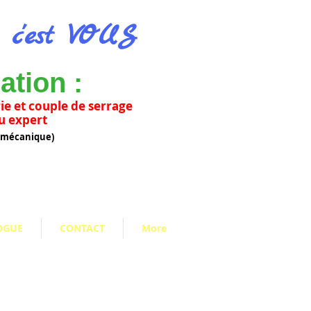
, c'est VOUS
ation :
ie et couple de serrage
u
expert
n mécanique)
OGUE
CONTACT
More