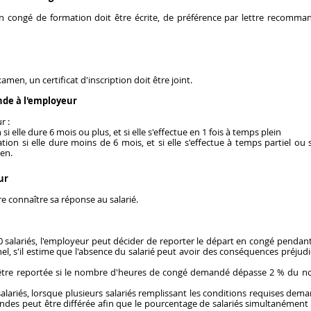
 congé de formation doit être écrite, de préférence par lettre recomman
men, un certificat d'inscription doit être joint.
nde à l'employeur
r :
si elle dure 6 mois ou plus, et si elle s'effectue en 1 fois à temps plein
tion si elle dure moins de 6 mois, et si elle s'effectue à temps partiel ou
en.
ur
e connaître sa réponse au salarié.
 salariés, l'employeur peut décider de reporter le départ en congé penda
l, s'il estime que l'absence du salarié peut avoir des conséquences préjudi
tre reportée si le nombre d'heures de congé demandé dépasse 2 % du no
alariés, lorsque plusieurs salariés remplissant les conditions requises dem
andes peut être différée afin que le pourcentage de salariés simultanément