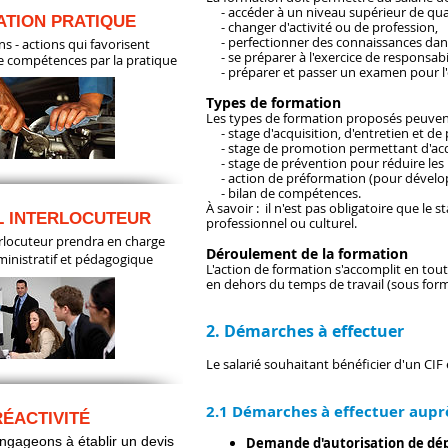
- accéder à un niveau supérieur de qual
TION PRATIQUE
- changer d'activité ou de profession,
- perfectionner des connaissances dans 
s - actions qui favorisent
- se préparer à l'exercice de responsabi
de compétences par la pratique
- préparer et passer un examen pour l'ob
Types de formation
Les types de formation proposés peuvent 
- stage d'acquisition, d'entretien et d
- stage de promotion permettant d'acqué
- stage de prévention pour réduire les ri
- action de préformation (pour développ
- bilan de compétences.
À savoir : il n'est pas obligatoire que le 
L INTERLOCUTEUR
professionnel ou culturel.
erlocuteur prendra en charge
Déroulement de la formation
ministratif et pédagogique
L'action de formation s'accomplit en tou
en dehors du temps de travail (sous form
2. Démarches à effectuer
Le salarié souhaitant bénéficier d'un CI
2.1 Démarches à effectuer aupr
RÉACTIVITÉ
gageons à établir un devis
Demande d'autorisation de dép