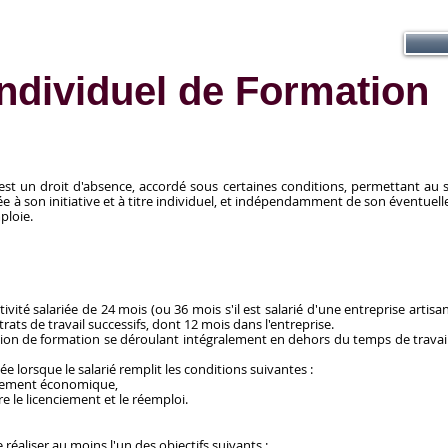
Individuel de Formation
st un droit d'absence, accordé sous certaines conditions, permettant au sa
ée à son initiative et à titre individuel, et indépendamment de son éventuelle
mploie.
tivité salariée de 24 mois (ou 36 mois s'il est salarié d'une entreprise artis
rats de travail successifs, dont 12 mois dans l'entreprise.
ction de formation se déroulant intégralement en dehors du temps de travail,
e lorsque le salarié remplit les conditions suivantes :
nciement économique,
re le licenciement et le réemploi.
réaliser au moins l'un des objectifs suivants :