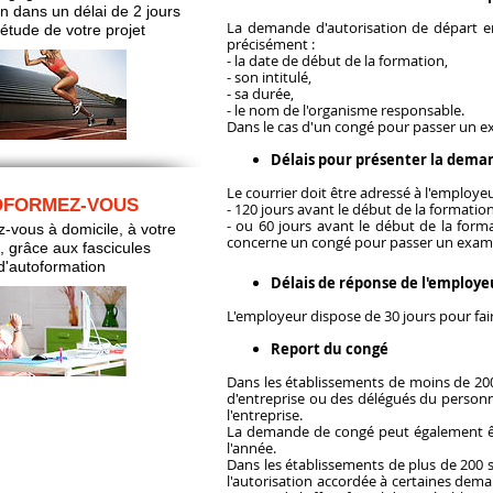
n dans un délai de 2 jours
La demande d'autorisation de départ en
étude de votre projet
précisément :
- la date de début de la formation,
- son intitulé,
- sa durée,
- le nom de l'organisme responsable.
Dans le cas d'un congé pour passer un exa
Délais pour présenter la dema
Le courrier doit être adressé à l'employeu
OFORMEZ-VOUS
- 120 jours avant le début de la formation 
- ou 60 jours avant le début de la forma
-vous à domicile, à votre
concerne un congé pour passer un exam
, grâce aux fascicules
d'autoformation
Délais de réponse de l'employe
L'employeur dispose de 30 jours pour fair
Report du congé
Dans les établissements de moins de 200
d'entreprise ou des délégués du personne
l'entreprise.
La demande de congé peut également ê
l'année.
Dans les établissements de plus de 200 s
l'autorisation accordée à certaines dem