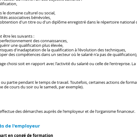
ification,
le domaine culturel ou social,
lités associatives bénévoles,
tention d'un titre ou d'un diplôme enregistré dans le répertoire national de
être les suivants :
e perfectionnement des connaissances,
rir une qualification plus élevée,
sques d'inadaptation de la qualification à l'évolution des techniques,
er des compétences dans un secteur où le salarié n'a pas de qualification)
stage choisi soit en rapport avec l'activité du salarié ou celle de l'entreprise. 
t ou partie pendant le temps de travail. Toutefois, certaines actions de for
e de cours du soir ou le samedi, par exemple).
F effectue des démarches auprès de l'employeur et de l'organisme financeur.
ès de l'employeur
art en congé de formation